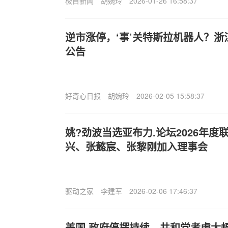
极目新闻
胡婉玲
2026-01-26 16:58:37
逆市涨停，‘事’关特斯拉机器人？
公告
好奇心日报
胡婉玲
2026-02-05 15:58:37
姚?劲波当选亚布力.论坛2026年
兴、张懿宸、张黎刚加入理事会
驱动之家
李建军
2026-02-06 17:46:37
美国.政府停摆持续，共和党考虑大