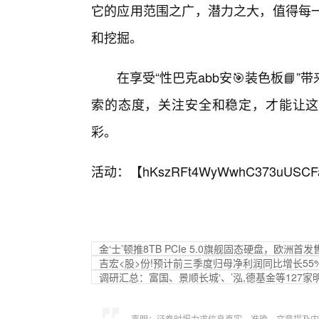
它的应用范围之广，潜力之大，值得每
和挖掘。
在享受“性巴克abb安🎯装色板
索的态度，关注安全和稳定，才能让这
彩。
活动：【
hKszRFt4WyWwhC373uUSCF
金‘士’顿推8TB PCIe 5.0旗舰固态硬盘，欧洲首
吉宏<股>份!预计前三季度归母净利润同比增长55%
调研汇总：富国、景顺长城‘、’泓,德基金等127
声明：证券时报力求信息真实、准确，文章提及内